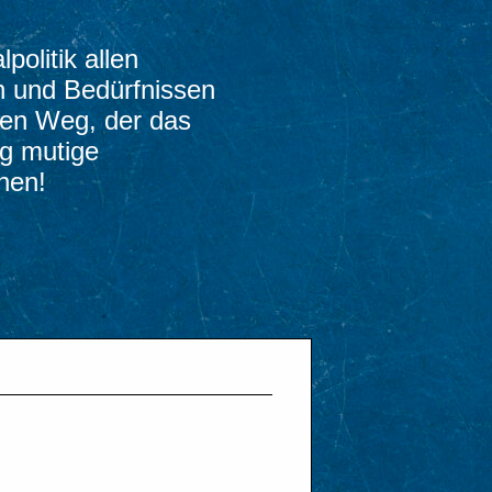
olitik allen
n und Bedürfnissen
nen Weg, der das
ig mutige
hen!