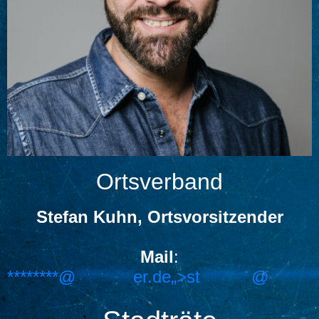
Ortsverband
Stefan Kuhn, Ortsvorsitzender
Mail
:
********@
*********
er.de„>
st
********
@
*******