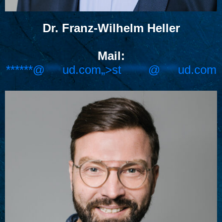
Dr. Franz-Wilhelm Heller
Mail:
******@
****
ud.com„>
st
******
@
****
ud.com