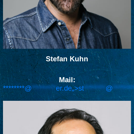
Stefan Kuhn
Mail:
********@
*********
er.de„>
st
********
@
*******