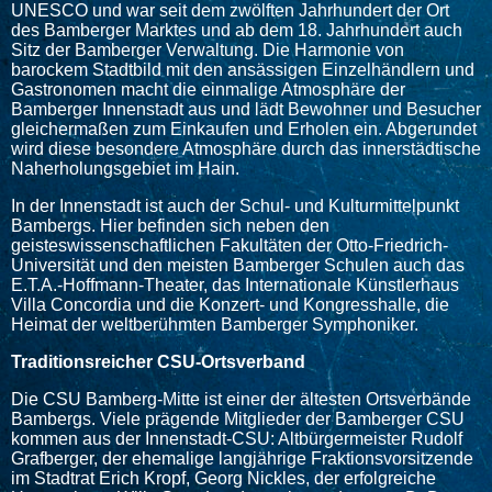
UNESCO und war seit dem zwölften Jahrhundert der Ort
des Bamberger Marktes und ab dem 18. Jahrhundert auch
Sitz der Bamberger Verwaltung. Die Harmonie von
barockem Stadtbild mit den ansässigen Einzelhändlern und
Gastronomen macht die einmalige Atmosphäre der
Bamberger Innenstadt aus und lädt Bewohner und Besucher
gleichermaßen zum Einkaufen und Erholen ein. Abgerundet
wird diese besondere Atmosphäre durch das innerstädtische
Naherholungsgebiet im Hain.
In der Innenstadt ist auch der Schul- und Kulturmittelpunkt
Bambergs. Hier befinden sich neben den
geisteswissenschaftlichen Fakultäten der Otto-Friedrich-
Universität und den meisten Bamberger Schulen auch das
E.T.A.-Hoffmann-Theater, das Internationale Künstlerhaus
Villa Concordia und die Konzert- und Kongresshalle, die
Heimat der weltberühmten Bamberger Symphoniker.
Traditionsreicher CSU-Ortsverband
Die CSU Bamberg-Mitte ist einer der ältesten Ortsverbände
Bambergs. Viele prägende Mitglieder der Bamberger CSU
kommen aus der Innenstadt-CSU: Altbürgermeister Rudolf
Grafberger, der ehemalige langjährige Fraktionsvorsitzende
im Stadtrat Erich Kropf, Georg Nickles, der erfolgreiche