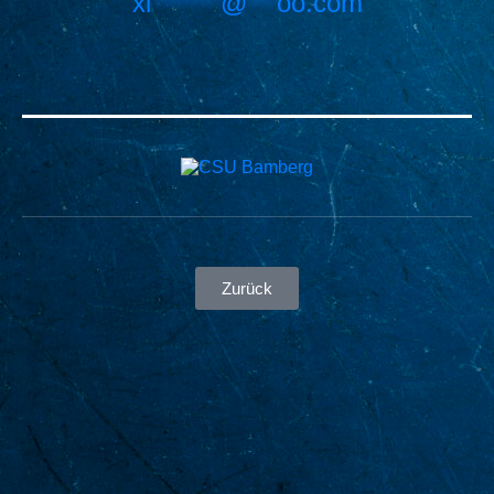
xi
*******
@
***
oo.com
Zurück