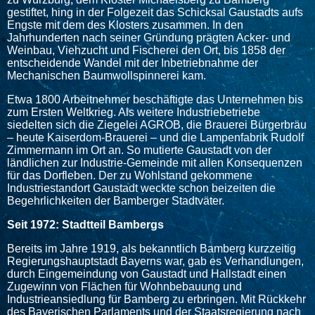
gestiftet, hing in der Folgezeit das Schicksal Gaustadts aufs
Engste mit dem des Klosters zusammen. In den
Jahrhunderten nach seiner Gründung prägten Acker- und
Weinbau, Viehzucht und Fischerei den Ort, bis 1858 der
entscheidende Wandel mit der Inbetriebnahme der
Mechanischen Baumwollspinnerei kam.
Etwa 1800 Arbeitnehmer beschäftigte das Unternehmen bis
zum Ersten Weltkrieg. Als weitere Industriebetriebe
siedelten sich die Ziegelei AGROB, die Brauerei Bürgerbräu
– heute Kaiserdom-Brauerei – und die Lampenfabrik Rudolf
Zimmermann im Ort an. So mutierte Gaustadt von der
ländlichen zur Industrie-Gemeinde mit allen Konsequenzen
für das Dorfleben. Der zu Wohlstand gekommene
Industriestandort Gaustadt weckte schon beizeiten die
Begehrlichkeiten der Bamberger Stadtväter.
Seit 1972: Stadtteil Bambergs
Bereits im Jahre 1919, als bekanntlich Bamberg kurzzeitig
Regierungshauptstadt Bayerns war, gab es Verhandlungen,
durch Eingemeindung von Gaustadt und Hallstadt einen
Zugewinn von Flächen für Wohnbebauung und
Industrieansiedlung für Bamberg zu erbringen. Mit Rückkehr
des Bayerischen Parlaments und der Staatsregierung nach