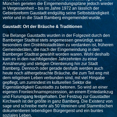
München gerieten die Eingemeindungspläne jedoch wieder
in Vergessenheit – bis im Jahre 1972 an lässlich der
Gebietsreform Gaustadt endgültig seine Selbstständigkeit
verlor und in die Stadt Bamberg eingemeindet wurde.
Gaustadt: Ort der Bräuche & Traditionen
Die Belange Gaustadts wurden in der Folgezeit durch den
Bamberger Stadtrat stets angemessen gewürdigt, was
besonders den Distriktsstadträten zu verdanken ist, früheren
Gemeinderäten, die nach der Eingemeindung in den
Bamberger Stadtrat gewählt worden waren. Wohl deshalb
kam es in den nachfolgenden Jahrzehnten zu einer
Annäherung und stetigen Orientierung hin zur Stadt
Bamberg. Dennoch oder gerade deshalb werden auch
heute noch althergebrachte Bräuche, die zum Teil eng mit
dem religiösen Leben verbunden sind, mit viel Hingabe
gepflegt, um zumindest im kulturellen Sektor die
Eigenständigkeit Gaustadts zu betonen. So wird an einer
eigenen Fronleichnamsprozession, an einem Erntedankzug
und Flurumgang festgehalten. Der Festzug zur Gaustadter
Kirchweih ist der größte in ganz Bamberg. Die Existenz von
sage und schreibe mehr als 50 Vereinen und Stammtischen
dokumentieren lebendigen Bürgergeist und ein buntes
soziales Leben.