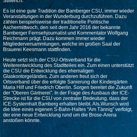
Stillerich.
Es ist eine gute Tradition der Bamberger CSU, immer wieder
Veranstaltungen in der Wunderburg durchzuführen. Dazu
zählen beispielsweise der traditionelle Politische
Aschermittwoch, den seit dem Jahr 2016 der bekannte
Bamberger Fernsehjournalist und Kommentator Wolfgang
Reichmann prägt. Dazu kommen immer wieder
Mitgliederversammlungen, welche im großen Saal der
Brauerei Keesmann stattfinden.
Heute setzt sich der CSU-Ortsverband für die
Weiterentwicklung des Stadtteiles ein. Zum einen unterstützt
die CSU die Entwicklung des ehemaligen
Glaskontorgeländes. Zum anderen freut sich der
Ortsverband über die erfolgte Sanierung der Kindergärten
Maria Hilf und Friedrich Oberlin. Sorgen bereitet die Zukunft
der “Oberen Gärtnerei”. In der Frage des Ausbaus der ICE-
Strecke ist für die CSU von zentraler Bedeutung, dass der
ICE-Systemhalt Bamberg erhalten bleibt. Als Wunsch wird
die Idee eines eigenen S-Bahn-Haltes “Am Tännig” verfolgt,
der eine neue Entwicklung rund um die Brose-Arena
anstoßen könnte.