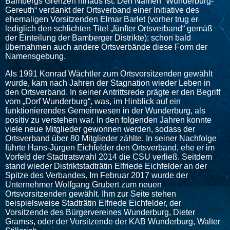
Bambergs Grenzen hinaus ist. Den Namen “Wunderburg-
Gereuth“ verdankt der Ortsverband einer Initiative des
ehemaligen Vorsitzenden Elmar Barlet (vorher trug er
lediglich den schlichten Titel „fünfter Ortsverband“ gemäß
der Einteilung der Bamberger Distrikte); schon bald
übernahmen auch andere Ortsverbände diese Form der
Namensgebung.
Als 1991 Konrad Wächtler zum Ortsvorsitzenden gewählt
wurde, kam nach Jahren der Stagnation wieder Leben in
den Ortsverband. In seiner Antrittsrede prägte er den Begriff
vom „Dorf Wunderburg“, was, im Hinblick auf ein
funktionierendes Gemeinwesen in der Wunderburg, als
positiv zu verstehen war. In den folgenden Jahren konnte
viele neue Mitglieder gewonnen werden, sodass der
Ortsverband über 80 Mitglieder zählte. In seiner Nachfolge
führte Hans-Jürgen Eichfelder den Ortsverband, ehe er im
Vorfeld der Stadtratswahl 2014 die CSU verließ. Seitdem
stand wieder Distriktstadträtin Elfriede Eichfelder an der
Spitze des Verbandes. Im Februar 2017 wurde der
Unternehmer Wolfgang Grubert zum neuen
Ortsvorsitzenden gewählt. Ihm zur Seite stehen
beispielsweise Stadträtin Elfriede Eichfelder, der
Vorsitzende des Bürgervereines Wunderburg, Dieter
Gramss, oder der Vorsitzende der KAB Wunderburg, Walter