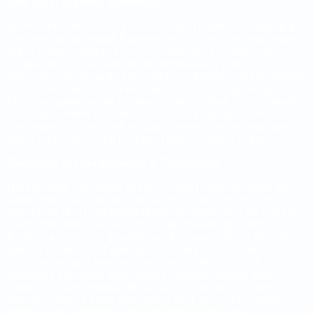
Seit 1972: Stadtteil Bambergs
Bereits im Jahre 1919, als bekanntlich Bamberg kurzzeitig
Regierungshauptstadt Bayerns war, gab es Verhandlungen,
durch Eingemeindung von Gaustadt und Hallstadt einen
Zugewinn von Flächen für Wohnbebauung und
Industrieansiedlung für Bamberg zu erbringen. Mit Rückkehr
des Bayerischen Parlaments und der Staatsregierung nach
München gerieten die Eingemeindungspläne jedoch wieder
in Vergessenheit – bis im Jahre 1972 an lässlich der
Gebietsreform Gaustadt endgültig seine Selbstständigkeit
verlor und in die Stadt Bamberg eingemeindet wurde.
Gaustadt: Ort der Bräuche & Traditionen
Die Belange Gaustadts wurden in der Folgezeit durch den
Bamberger Stadtrat stets angemessen gewürdigt, was
besonders den Distriktsstadträten zu verdanken ist, früheren
Gemeinderäten, die nach der Eingemeindung in den
Bamberger Stadtrat gewählt worden waren. Wohl deshalb
kam es in den nachfolgenden Jahrzehnten zu einer
Annäherung und stetigen Orientierung hin zur Stadt
Bamberg. Dennoch oder gerade deshalb werden auch
heute noch althergebrachte Bräuche, die zum Teil eng mit
dem religiösen Leben verbunden sind, mit viel Hingabe
gepflegt, um zumindest im kulturellen Sektor die