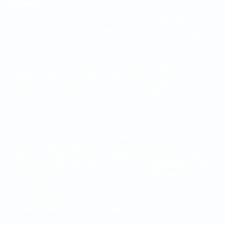
“Westend”
Seine Wurzeln hat Gaustadt, einer der jüngsten Stadtteile
Bambergs, im zwölften Jahrhundert. Das frühere Landgut
und spätere Dorf Gaustadt gehörte ursprünglich dem Kloster
Michaelsberg. Nach urkundlicher Überlieferung im Jahre
1136 von Erchanbrecht, einem Stiftsherren am Neumünster
zu Würzburg, dem Kloster Michaelsberg zu Bamberg
gestiftet, hing in der Folgezeit das Schicksal Gaustadts aufs
Engste mit dem des Klosters zusammen. In den
Jahrhunderten nach seiner Gründung prägten Acker- und
Weinbau, Viehzucht und Fischerei den Ort, bis 1858 der
entscheidende Wandel mit der Inbetriebnahme der
Mechanischen Baumwollspinnerei kam.
Etwa 1800 Arbeitnehmer beschäftigte das Unternehmen bis
zum Ersten Weltkrieg. Als weitere Industriebetriebe
siedelten sich die Ziegelei AGROB, die Brauerei Bürgerbräu
– heute Kaiserdom-Brauerei – und die Lampenfabrik Rudolf
Zimmermann im Ort an. So mutierte Gaustadt von der
ländlichen zur Industrie-Gemeinde mit allen Konsequenzen
für das Dorfleben. Der zu Wohlstand gekommene
Industriestandort Gaustadt weckte schon beizeiten die
Begehrlichkeiten der Bamberger Stadtväter.