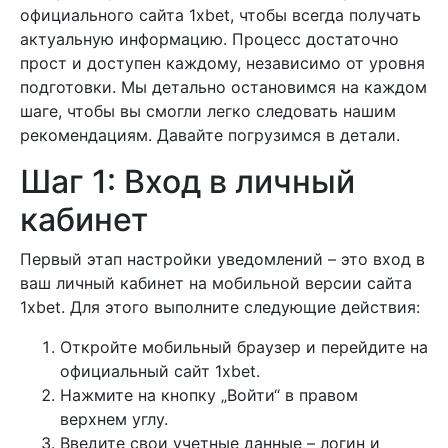
официального сайта 1xbet, чтобы всегда получать
актуальную информацию. Процесс достаточно
прост и доступен каждому, независимо от уровня
подготовки. Мы детально остановимся на каждом
шаге, чтобы вы смогли легко следовать нашим
рекомендациям. Давайте погрузимся в детали.
Шаг 1: Вход в личный
кабинет
Первый этап настройки уведомлений – это вход в
ваш личный кабинет на мобильной версии сайта
1xbet. Для этого выполните следующие действия:
Откройте мобильный браузер и перейдите на
официальный сайт 1xbet.
Нажмите на кнопку „Войти“ в правом
верхнем углу.
Введите свои учетные данные – логин и