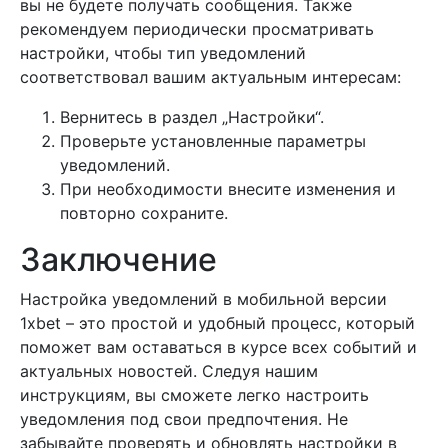
вы не будете получать сообщения. Также
рекомендуем периодически просматривать
настройки, чтобы тип уведомлений
соответствовал вашим актуальным интересам:
Вернитесь в раздел „Настройки“.
Проверьте установленные параметры
уведомлений.
При необходимости внесите изменения и
повторно сохраните.
Заключение
Настройка уведомлений в мобильной версии
1xbet – это простой и удобный процесс, который
поможет вам оставаться в курсе всех событий и
актуальных новостей. Следуя нашим
инструкциям, вы сможете легко настроить
уведомления под свои предпочтения. Не
забывайте проверять и обновлять настройки в