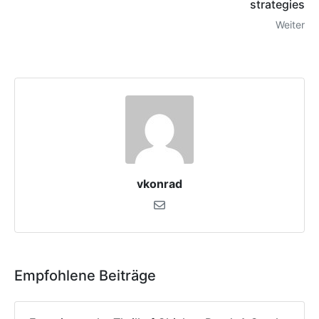
strategies
Weiter
vkonrad
Empfohlene Beiträge