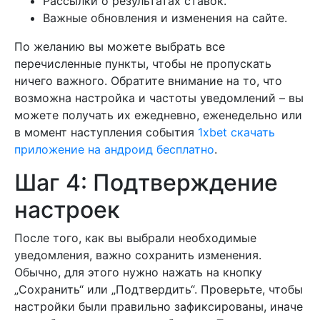
Рассылки о результатах ставок.
Важные обновления и изменения на сайте.
По желанию вы можете выбрать все
перечисленные пункты, чтобы не пропускать
ничего важного. Обратите внимание на то, что
возможна настройка и частоты уведомлений – вы
можете получать их ежедневно, еженедельно или
в момент наступления события
1xbet скачать
приложение на андроид бесплатно
.
Шаг 4: Подтверждение
настроек
После того, как вы выбрали необходимые
уведомления, важно сохранить изменения.
Обычно, для этого нужно нажать на кнопку
„Сохранить“ или „Подтвердить“. Проверьте, чтобы
настройки были правильно зафиксированы, иначе