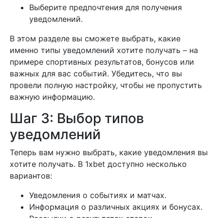
Выберите предпочтения для получения
уведомлений.
В этом разделе вы сможете выбрать, какие
именно типы уведомлений хотите получать – на
примере спортивных результатов, бонусов или
важных для вас событий. Убедитесь, что вы
провели полную настройку, чтобы не пропустить
важную информацию.
Шаг 3: Выбор типов
уведомлений
Теперь вам нужно выбрать, какие уведомления вы
хотите получать. В 1xbet доступно несколько
вариантов:
Уведомления о событиях и матчах.
Информация о различных акциях и бонусах.