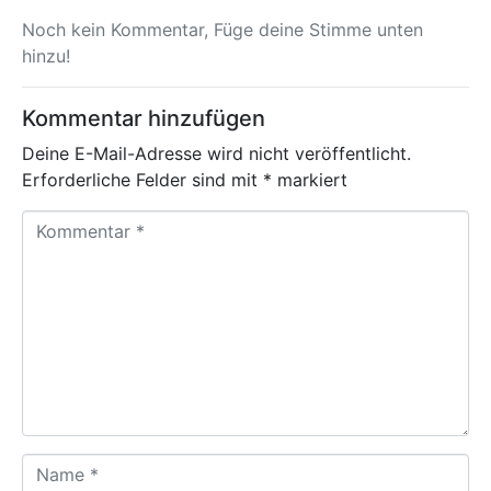
Noch kein Kommentar, Füge deine Stimme unten
hinzu!
Kommentar hinzufügen
Deine E-Mail-Adresse wird nicht veröffentlicht.
Erforderliche Felder sind mit
*
markiert
K
o
m
m
e
n
t
a
r
*
N