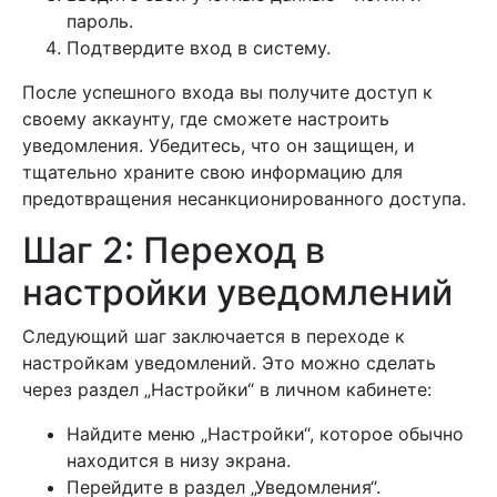
пароль.
Подтвердите вход в систему.
После успешного входа вы получите доступ к
своему аккаунту, где сможете настроить
уведомления. Убедитесь, что он защищен, и
тщательно храните свою информацию для
предотвращения несанкционированного доступа.
Шаг 2: Переход в
настройки уведомлений
Следующий шаг заключается в переходе к
настройкам уведомлений. Это можно сделать
через раздел „Настройки“ в личном кабинете:
Найдите меню „Настройки“, которое обычно
находится в низу экрана.
Перейдите в раздел „Уведомления“.