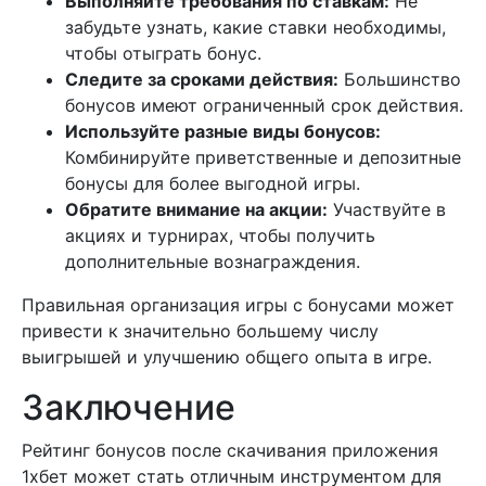
Выполняйте требования по ставкам:
Не
забудьте узнать, какие ставки необходимы,
чтобы отыграть бонус.
Следите за сроками действия:
Большинство
бонусов имеют ограниченный срок действия.
Используйте разные виды бонусов:
Комбинируйте приветственные и депозитные
бонусы для более выгодной игры.
Обратите внимание на акции:
Участвуйте в
акциях и турнирах, чтобы получить
дополнительные вознаграждения.
Правильная организация игры с бонусами может
привести к значительно большему числу
выигрышей и улучшению общего опыта в игре.
Заключение
Рейтинг бонусов после скачивания приложения
1хбет может стать отличным инструментом для