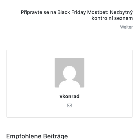
Připravte se na Black Friday Mostbet: Nezbytný
kontrolní seznam
Weiter
vkonrad
Empfohlene Beiträge