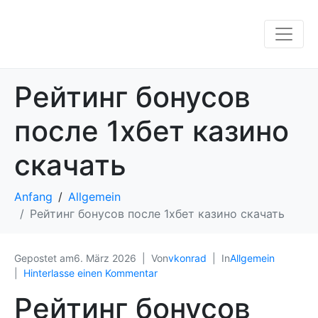
Рейтинг бонусов
после 1хбет казино
скачать
Anfang
Allgemein
Рейтинг бонусов после 1хбет казино скачать
Gepostet am
6. März 2026
Von
vkonrad
In
Allgemein
Hinterlasse einen Kommentar
Рейтинг бонусов