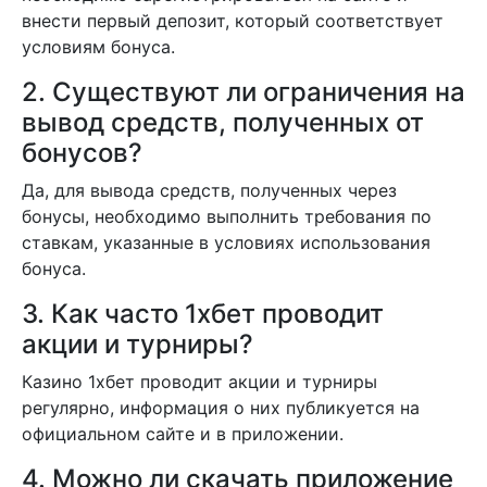
внести первый депозит, который соответствует
условиям бонуса.
2. Существуют ли ограничения на
вывод средств, полученных от
бонусов?
Да, для вывода средств, полученных через
бонусы, необходимо выполнить требования по
ставкам, указанные в условиях использования
бонуса.
3. Как часто 1хбет проводит
акции и турниры?
Казино 1хбет проводит акции и турниры
регулярно, информация о них публикуется на
официальном сайте и в приложении.
4. Можно ли скачать приложение