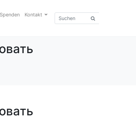
Spenden
Kontakt
зовать
зовать