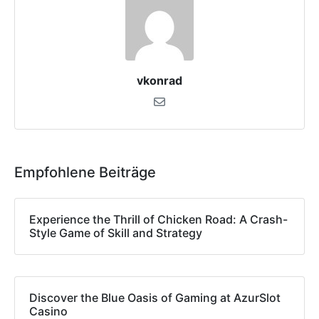
vkonrad
Empfohlene Beiträge
Experience the Thrill of Chicken Road: A Crash-
Style Game of Skill and Strategy
Discover the Blue Oasis of Gaming at AzurSlot
Casino