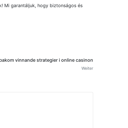
! Mi garantáljuk, hogy biztonságos és
akom vinnande strategier i online casinon
Weiter