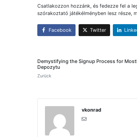
Csatlakozzon hozzánk, és fedezze fel a le
szórakoztató játékélményben lesz része, m
Facebook
Twitter
Linke
Demystifying the Signup Process for Mos
Depozytu
Zurück
vkonrad