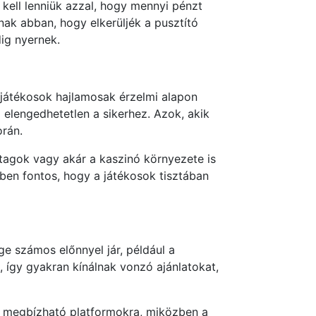
 kell lenniük azzal, hogy mennyi pénzt
knak abban, hogy elkerüljék a pusztító
ig nyernek.
A játékosok hajlamosak érzelmi alapon
 elengedhetetlen a sikerhez. Azok, akik
orán.
dtagok vagy akár a kaszinó környezete is
ében fontos, hogy a játékosok tisztában
ge számos előnnyel jár, például a
 így gyakran kínálnak vonzó ajánlatokat,
és megbízható platformokra, miközben a