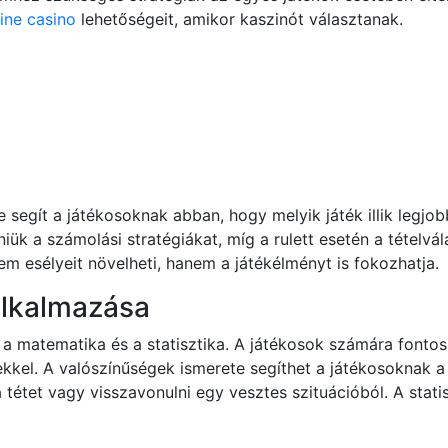
line casino
lehetőségeit, amikor kaszinót választanak.
 segít a játékosoknak abban, hogy melyik játék illik legjob
 a számolási stratégiákat, míg a rulett esetén a tételválas
m esélyeit növelheti, hanem a játékélményt is fokozhatja.
 alkalmazása
 a matematika és a statisztika. A játékosok számára fontos
ekkel. A valószínűségek ismerete segíthet a játékosoknak 
tet vagy visszavonulni egy vesztes szituációból. A statisz