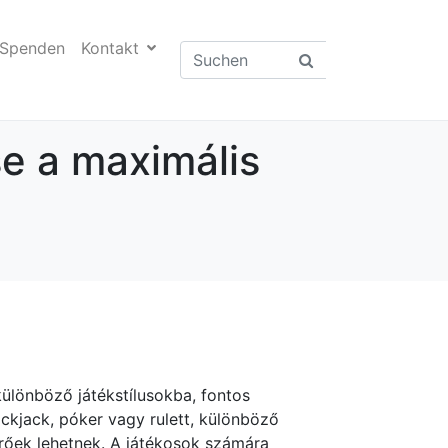
Spenden
Kontakt
se a maximális
különböző játékstílusokba, fontos
ackjack, póker vagy rulett, különböző
rőek lehetnek. A játékosok számára