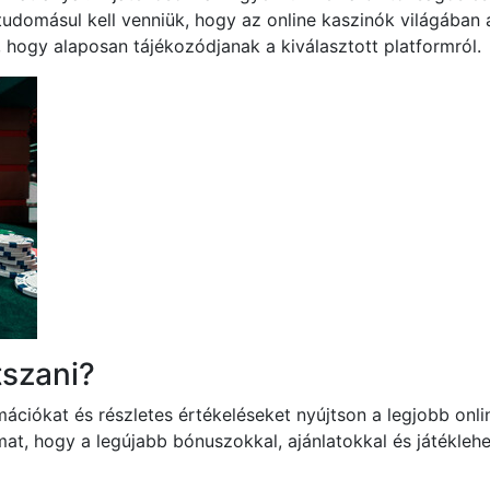
k tudomásul kell venniük, hogy az online kaszinók világába
s, hogy alaposan tájékozódjanak a kiválasztott platformról.
tszani?
ációkat és részletes értékeléseket nyújtson a legjobb onl
lmat, hogy a legújabb bónuszokkal, ajánlatokkal és játékle