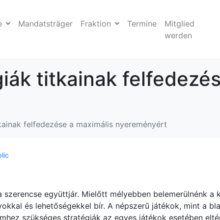
e
Mandatsträger
Fraktion
Termine
Mitglied
werden
iák titkainak felfedezé
tkainak felfedezése a maximális nyereményért
lic
a szerencse együttjár. Mielőtt mélyebben belemerülnénk a 
okkal és lehetőségekkel bír. A népszerű játékok, mint a bl
emhez szükséges stratégiák az egyes játékok esetében elté