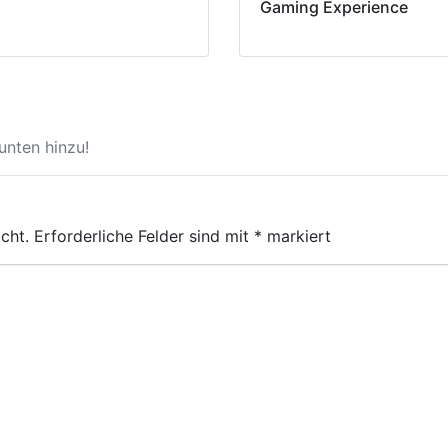
Gaming Experience
nten hinzu!
cht.
Erforderliche Felder sind mit
*
markiert