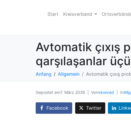
Start
Kreisverband
Ortsverbänd
Avtomatik çıxış p
qarşılaşanlar üç
Anfang
Allgemein
Avtomatik çıxış prob
Gepostet am
7. März 2026
Von
vkonrad
In
All
Facebook
Twitter
Linke