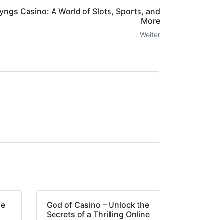
Kyngs Casino: A World of Slots, Sports, and
More
Weiter
ne
God of Casino – Unlock the
Secrets of a Thrilling Online