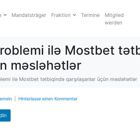
e
Mandatsträger
Fraktion
Termine
Mitglied
werden
roblemi ilə Mostbet tət
ün məsləhətlər
lemi ilə Mostbet tətbiqində qarşılaşanlar üçün məsləhətlər
gemein
Hinterlasse einen Kommentar
dIn