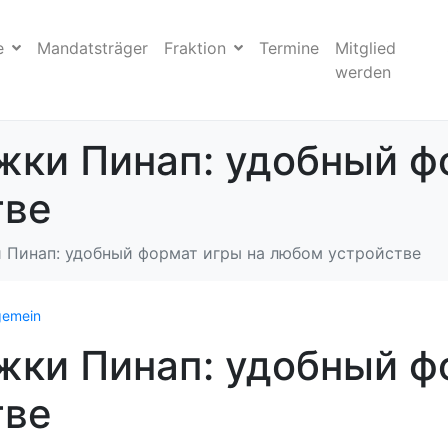
e
Mandatsträger
Fraktion
Termine
Mitglied
werden
ки Пинап: удобный ф
тве
 Пинап: удобный формат игры на любом устройстве
gemein
ки Пинап: удобный ф
тве