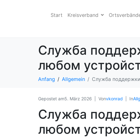
Start
Kreisverband
Ortsverbänd
Служба поддерж
любом устройс
Anfang
Allgemein
Служба поддержки
Gepostet am
5. März 2026
Von
vkonrad
In
All
Служба поддерж
любом устройс