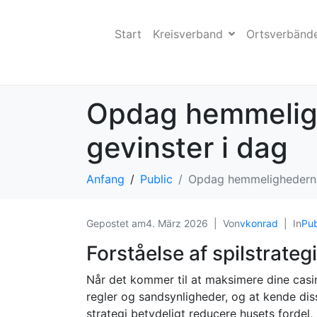
Start
Kreisverband
Ortsverbänd
Opdag hemmeligh
gevinster i dag
Anfang
Public
Opdag hemmelighederne 
Gepostet am
4. März 2026
Von
vkonrad
In
Pub
Forståelse af spilstrateg
Når det kommer til at maksimere dine casino
regler og sandsynligheder, og at kende dis
strategi betydeligt reducere husets fordel,