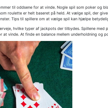
 kommer til oddsene for at vinde. Nogle spil som poker og bl
m roulette er helt baseret på held. At vælge spil, der giv
inster. Tips til spillere om at vælge spil kan hjælpe betydel
rveje, hvilke typer af jackpots der tilbydes. Spillene med 
or at vinde. At finde en balance mellem underholdning og pot