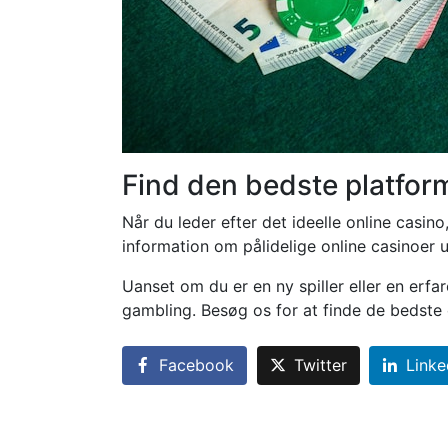
Find den bedste platform
Når du leder efter det ideelle online casin
information om pålidelige online casinoer u
Uanset om du er en ny spiller eller en erf
gambling. Besøg os for at finde de bedste 
Facebook
Twitter
Linke