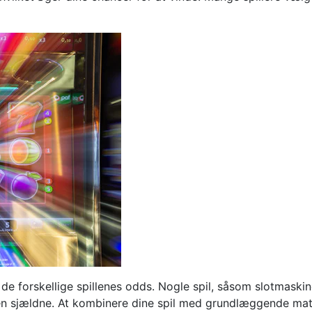
e forskellige spillenes odds. Nogle spil, såsom slotmaskiner
en sjældne. At kombinere dine spil med grundlæggende mat