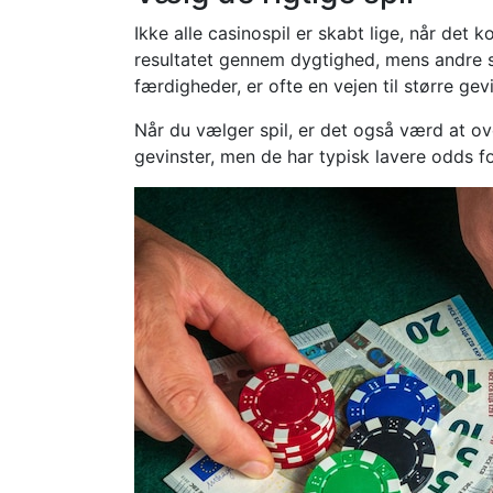
Ikke alle casinospil er skabt lige, når det
resultatet gennem dygtighed, mens andre so
færdigheder, er ofte en vejen til større gev
Når du vælger spil, er det også værd at ove
gevinster, men de har typisk lavere odds f