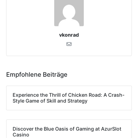
vkonrad
Empfohlene Beiträge
Experience the Thrill of Chicken Road: A Crash-
Style Game of Skill and Strategy
Discover the Blue Oasis of Gaming at AzurSlot
Casino