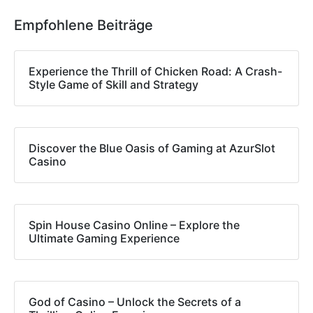
Empfohlene Beiträge
Experience the Thrill of Chicken Road: A Crash-
Style Game of Skill and Strategy
Discover the Blue Oasis of Gaming at AzurSlot
Casino
Spin House Casino Online – Explore the
Ultimate Gaming Experience
God of Casino – Unlock the Secrets of a