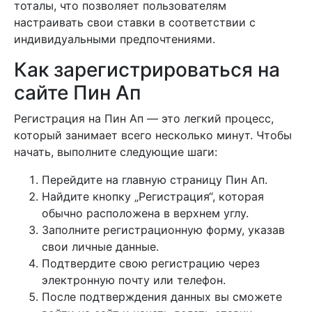
тоталы, что позволяет пользователям
настраивать свои ставки в соответствии с
индивидуальными предпочтениями.
Как зарегистрироваться на
сайте Пин Ап
Регистрация на Пин Ап — это легкий процесс,
который занимает всего несколько минут. Чтобы
начать, выполните следующие шаги:
Перейдите на главную страницу Пин Ап.
Найдите кнопку „Регистрация“, которая
обычно расположена в верхнем углу.
Заполните регистрационную форму, указав
свои личные данные.
Подтвердите свою регистрацию через
электронную почту или телефон.
После подтверждения данных вы сможете