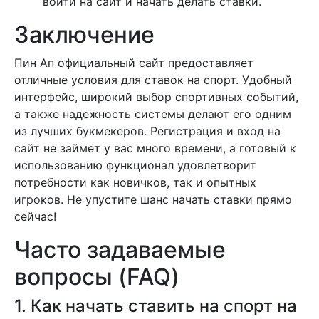
войти на сайт и начать делать ставки.
Заключение
Пин Ап официальный сайт предоставляет
отличные условия для ставок на спорт. Удобный
интерфейс, широкий выбор спортивных событий,
а также надежность системы делают его одним
из лучших букмекеров. Регистрация и вход на
сайт не займет у вас много времени, а готовый к
использованию функционал удовлетворит
потребности как новичков, так и опытных
игроков. Не упустите шанс начать ставки прямо
сейчас!
Часто задаваемые
вопросы (FAQ)
1. Как начать ставить на спорт на