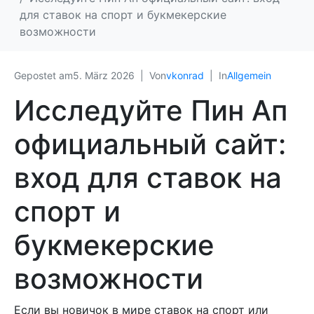
для ставок на спорт и букмекерские
возможности
Gepostet am
5. März 2026
Von
vkonrad
In
Allgemein
Исследуйте Пин Ап
официальный сайт:
вход для ставок на
спорт и
букмекерские
возможности
Если вы новичок в мире ставок на спорт или