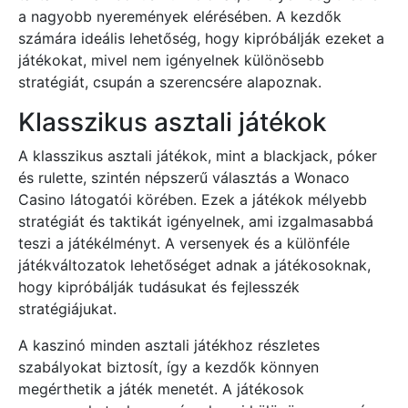
a nagyobb nyeremények elérésében. A kezdők
számára ideális lehetőség, hogy kipróbálják ezeket a
játékokat, mivel nem igényelnek különösebb
stratégiát, csupán a szerencsére alapoznak.
Klasszikus asztali játékok
A klasszikus asztali játékok, mint a blackjack, póker
és rulette, szintén népszerű választás a Wonaco
Casino látogatói körében. Ezek a játékok mélyebb
stratégiát és taktikát igényelnek, ami izgalmasabbá
teszi a játékélményt. A versenyek és a különféle
játékváltozatok lehetőséget adnak a játékosoknak,
hogy kipróbálják tudásukat és fejlesszék
stratégiájukat.
A kaszinó minden asztali játékhoz részletes
szabályokat biztosít, így a kezdők könnyen
megérthetik a játék menetét. A játékosok