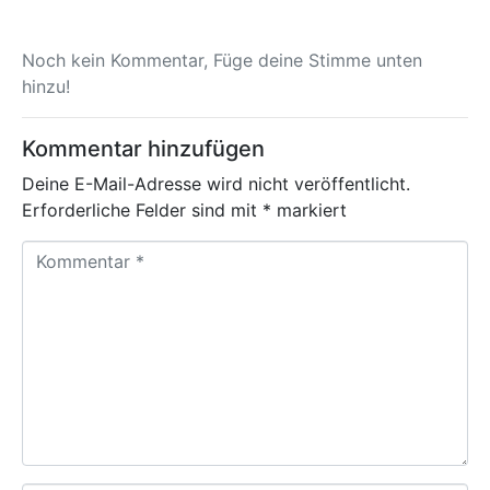
Noch kein Kommentar, Füge deine Stimme unten
hinzu!
Kommentar hinzufügen
Deine E-Mail-Adresse wird nicht veröffentlicht.
Erforderliche Felder sind mit
*
markiert
K
o
m
m
e
n
t
a
r
*