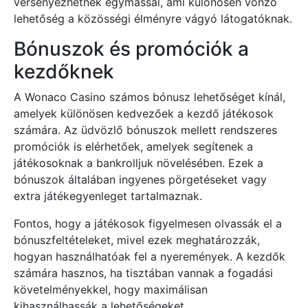
versenyezhetnek egymással, ami különösen vonzó
lehetőség a közösségi élményre vágyó látogatóknak.
Bónuszok és promóciók a
kezdőknek
A Wonaco Casino számos bónusz lehetőséget kínál,
amelyek különösen kedvezőek a kezdő játékosok
számára. Az üdvözlő bónuszok mellett rendszeres
promóciók is elérhetőek, amelyek segítenek a
játékosoknak a bankrolljuk növelésében. Ezek a
bónuszok általában ingyenes pörgetéseket vagy
extra játékegyenleget tartalmaznak.
Fontos, hogy a játékosok figyelmesen olvassák el a
bónuszfeltételeket, mivel ezek meghatározzák,
hogyan használhatóak fel a nyeremények. A kezdők
számára hasznos, ha tisztában vannak a fogadási
követelményekkel, hogy maximálisan
kihasználhassák a lehetőségeket.