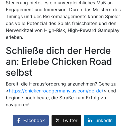
Steuerung bietet es ein unvergleichliches Maß an
Engagement und Immersion. Durch das Meistern des
Timings und des Risikomanagements können Spieler
das volle Potenzial des Spiels freischalten und den
Nervenkitzel von High-Risk, High-Reward Gameplay
erleben.
Schließe dich der Herde
an: Erlebe Chicken Road
selbst
Bereit, die Herausforderung anzunehmen? Gehe zu
<
https://chickenroadgermany.us.com/de-de/
> und
beginne noch heute, die Straße zum Erfolg zu
navigieren!!
Facebook
Twitter
LinkedIn