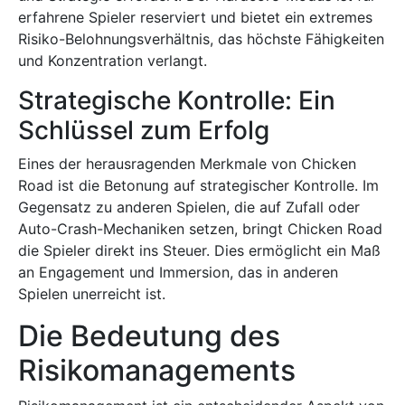
erfahrene Spieler reserviert und bietet ein extremes
Risiko-Belohnungsverhältnis, das höchste Fähigkeiten
und Konzentration verlangt.
Strategische Kontrolle: Ein
Schlüssel zum Erfolg
Eines der herausragenden Merkmale von Chicken
Road ist die Betonung auf strategischer Kontrolle. Im
Gegensatz zu anderen Spielen, die auf Zufall oder
Auto-Crash-Mechaniken setzen, bringt Chicken Road
die Spieler direkt ins Steuer. Dies ermöglicht ein Maß
an Engagement und Immersion, das in anderen
Spielen unerreicht ist.
Die Bedeutung des
Risikomanagements