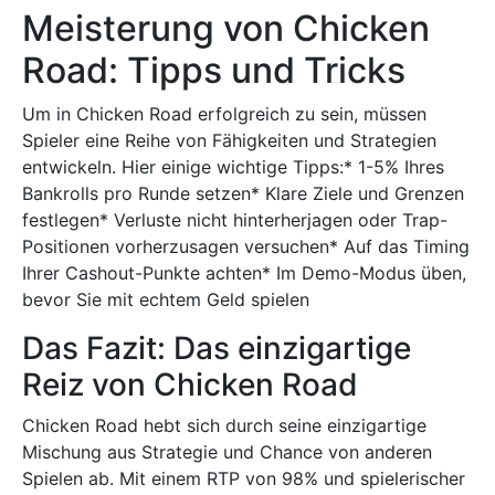
Meisterung von Chicken
Road: Tipps und Tricks
Um in Chicken Road erfolgreich zu sein, müssen
Spieler eine Reihe von Fähigkeiten und Strategien
entwickeln. Hier einige wichtige Tipps:* 1-5% Ihres
Bankrolls pro Runde setzen* Klare Ziele und Grenzen
festlegen* Verluste nicht hinterherjagen oder Trap-
Positionen vorherzusagen versuchen* Auf das Timing
Ihrer Cashout-Punkte achten* Im Demo-Modus üben,
bevor Sie mit echtem Geld spielen
Das Fazit: Das einzigartige
Reiz von Chicken Road
Chicken Road hebt sich durch seine einzigartige
Mischung aus Strategie und Chance von anderen
Spielen ab. Mit einem RTP von 98% und spielerischer