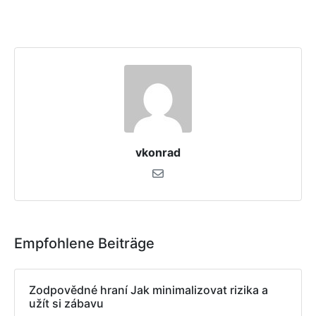
vkonrad
Empfohlene Beiträge
Zodpovědné hraní Jak minimalizovat rizika a
užít si zábavu