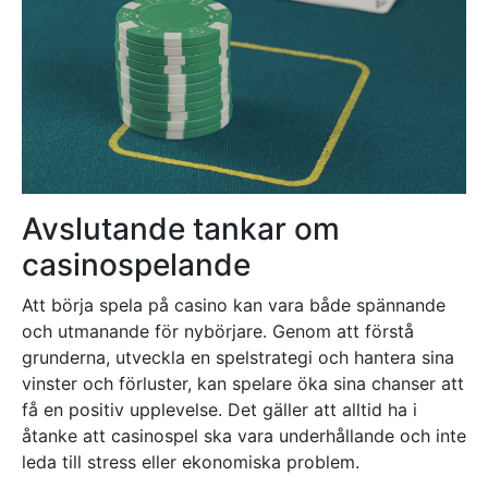
Avslutande tankar om
casinospelande
Att börja spela på casino kan vara både spännande
och utmanande för nybörjare. Genom att förstå
grunderna, utveckla en spelstrategi och hantera sina
vinster och förluster, kan spelare öka sina chanser att
få en positiv upplevelse. Det gäller att alltid ha i
åtanke att casinospel ska vara underhållande och inte
leda till stress eller ekonomiska problem.