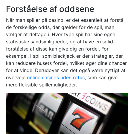
Forståelse af oddsene
Når man spiller på casino, er det essentielt at forstå
de forskellige odds, der gælder for de spil, man
vælger at deltage i. Hver type spil har sine egne
statistiske sandsynligheder, og at have en solid
forståelse af disse kan give dig en fordel. For
eksempel, i spil som blackjack er der strategier, der
kan reducere husets fordel, hvilket øger dine chancer
for at vinde. Derudover kan det også være nyttigt at
overveje
online casinos uden rofus
, som kan give
mere fleksible spillemuligheder.