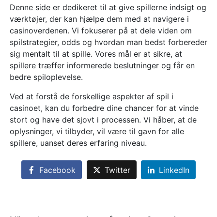
Denne side er dedikeret til at give spillerne indsigt og
værktøjer, der kan hjælpe dem med at navigere i
casinoverdenen. Vi fokuserer på at dele viden om
spilstrategier, odds og hvordan man bedst forbereder
sig mentalt til at spille. Vores mål er at sikre, at
spillere træffer informerede beslutninger og får en
bedre spiloplevelse.
Ved at forstå de forskellige aspekter af spil i
casinoet, kan du forbedre dine chancer for at vinde
stort og have det sjovt i processen. Vi håber, at de
oplysninger, vi tilbyder, vil være til gavn for alle
spillere, uanset deres erfaring niveau.
Facebook
Twitter
LinkedIn