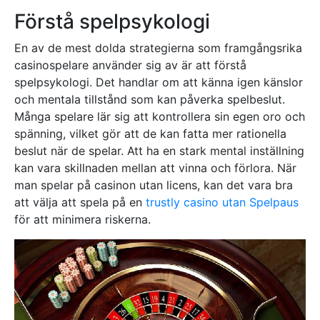
Förstå spelpsykologi
En av de mest dolda strategierna som framgångsrika
casinospelare använder sig av är att förstå
spelpsykologi. Det handlar om att känna igen känslor
och mentala tillstånd som kan påverka spelbeslut.
Många spelare lär sig att kontrollera sin egen oro och
spänning, vilket gör att de kan fatta mer rationella
beslut när de spelar. Att ha en stark mental inställning
kan vara skillnaden mellan att vinna och förlora. När
man spelar på casinon utan licens, kan det vara bra
att välja att spela på en
trustly casino utan Spelpaus
för att minimera riskerna.