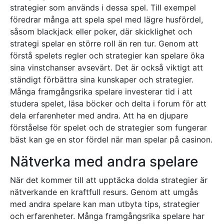
strategier som används i dessa spel. Till exempel
föredrar många att spela spel med lägre husfördel,
såsom blackjack eller poker, där skicklighet och
strategi spelar en större roll än ren tur. Genom att
förstå spelets regler och strategier kan spelare öka
sina vinstchanser avsevärt. Det är också viktigt att
ständigt förbättra sina kunskaper och strategier.
Många framgångsrika spelare investerar tid i att
studera spelet, läsa böcker och delta i forum för att
dela erfarenheter med andra. Att ha en djupare
förståelse för spelet och de strategier som fungerar
bäst kan ge en stor fördel när man spelar på casinon.
Nätverka med andra spelare
När det kommer till att upptäcka dolda strategier är
nätverkande en kraftfull resurs. Genom att umgås
med andra spelare kan man utbyta tips, strategier
och erfarenheter. Många framgångsrika spelare har