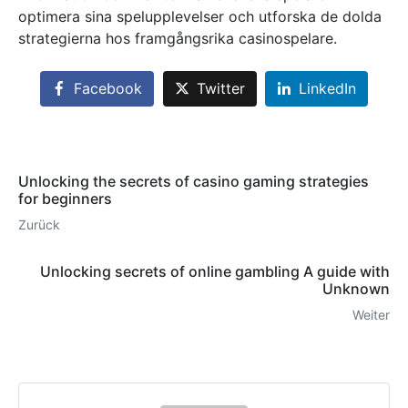
optimera sina spelupplevelser och utforska de dolda
strategierna hos framgångsrika casinospelare.
Facebook
Twitter
LinkedIn
Unlocking the secrets of casino gaming strategies
for beginners
Zurück
Unlocking secrets of online gambling A guide with
Unknown
Weiter