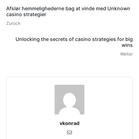
Afslør hemmelighederne bag at vinde med Unknown
casino strategier
Zurück
Unlocking the secrets of casino strategies for big
wins
Weiter
vkonrad