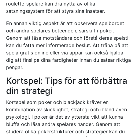
roulette-spelare kan dra nytta av olika
satsningssystem för att styra sina insatser.
En annan viktig aspekt är att observera spelbordet
och andra spelares beteenden, särskilt i poker.
Genom att läsa motståndare och förstå deras spelstil
kan du fatta mer informerade beslut. Att träna på att
spela gratis online eller via appar kan också hjälpa
dig att finslipa dina färdigheter innan du satsar riktiga
pengar.
Kortspel: Tips för att förbättra
din strategi
Kortspel som poker och blackjack kräver en
kombination av skicklighet, strategi och ibland även
psykologi. I poker är det av yttersta vikt att kunna
bluffa och läsa andra spelares händer. Genom att
studera olika pokerstrukturer och strategier kan du