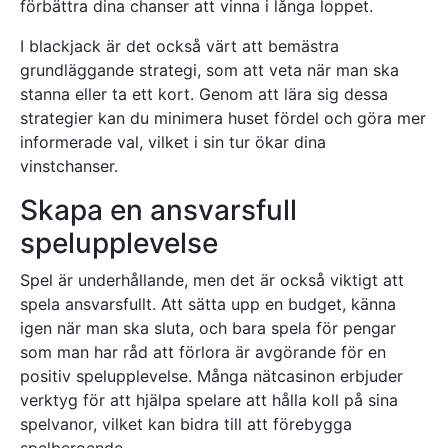
förbättra dina chanser att vinna i långa loppet.
I blackjack är det också värt att bemästra
grundläggande strategi, som att veta när man ska
stanna eller ta ett kort. Genom att lära sig dessa
strategier kan du minimera huset fördel och göra mer
informerade val, vilket i sin tur ökar dina
vinstchanser.
Skapa en ansvarsfull
spelupplevelse
Spel är underhållande, men det är också viktigt att
spela ansvarsfullt. Att sätta upp en budget, känna
igen när man ska sluta, och bara spela för pengar
som man har råd att förlora är avgörande för en
positiv spelupplevelse. Många nätcasinon erbjuder
verktyg för att hjälpa spelare att hålla koll på sina
spelvanor, vilket kan bidra till att förebygga