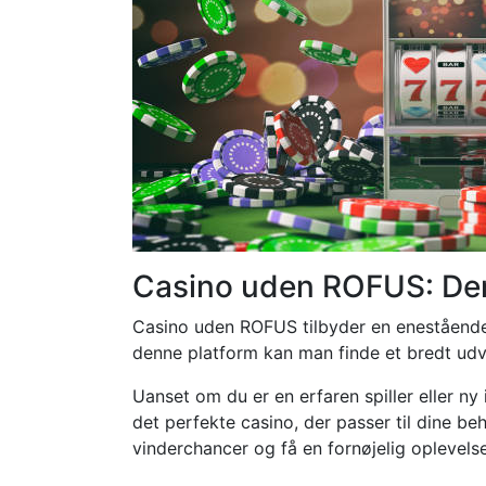
Casino uden ROFUS: Den 
Casino uden ROFUS tilbyder en enestående 
denne platform kan man finde et bredt udval
Uanset om du er en erfaren spiller eller n
det perfekte casino, der passer til dine be
vinderchancer og få en fornøjelig oplevelse