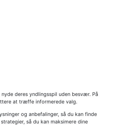
g nyde deres yndlingsspil uden besvær. På
ettere at træffe informerede valg.
ysninger og anbefalinger, så du kan finde
g strategier, så du kan maksimere dine