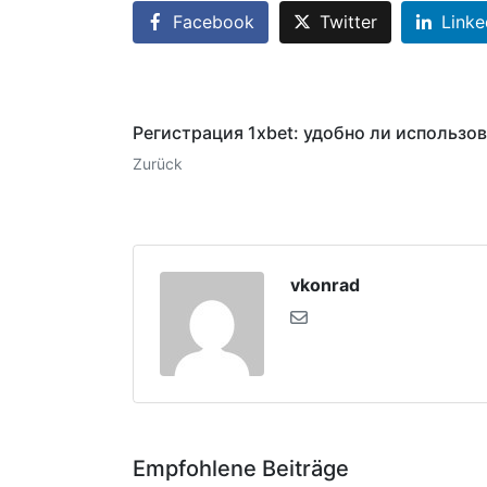
Facebook
Twitter
Linke
Регистрация 1xbet: удобно ли использо
Zurück
vkonrad
Empfohlene Beiträge