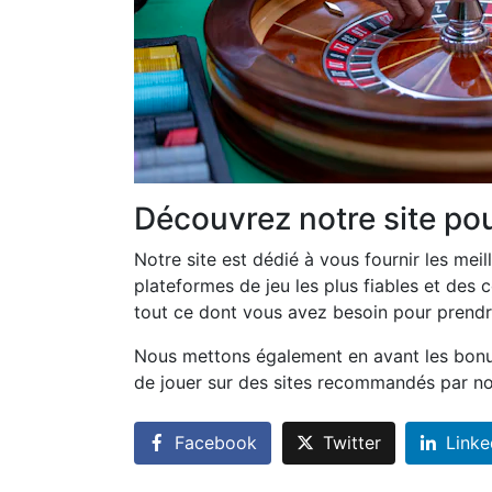
Découvrez notre site pou
Notre site est dédié à vous fournir les mei
plateformes de jeu les plus fiables et des
tout ce dont vous avez besoin pour prendre
Nous mettons également en avant les bonus 
de jouer sur des sites recommandés par no
Facebook
Twitter
Linke