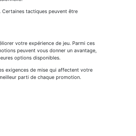
z. Certaines tactiques peuvent être
liorer votre expérience de jeu. Parmi ces
omotions peuvent vous donner un avantage,
leures options disponibles.
es exigences de mise qui affectent votre
 meilleur parti de chaque promotion.