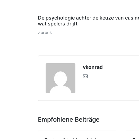
De psychologie achter de keuze van casin
wat spelers drijft
Zurück
vkonrad
Empfohlene Beiträge