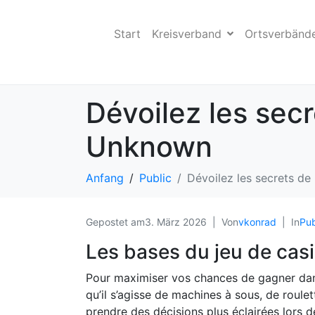
Start
Kreisverband
Ortsverbänd
Dévoilez les secr
Unknown
Anfang
Public
Dévoilez les secrets de
Gepostet am
3. März 2026
Von
vkonrad
In
Pub
Les bases du jeu de cas
Pour maximiser vos chances de gagner dans
qu’il s’agisse de machines à sous, de roule
prendre des décisions plus éclairées lors 