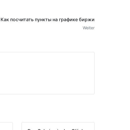
Как посчитать пункты на графике биржи
Weiter