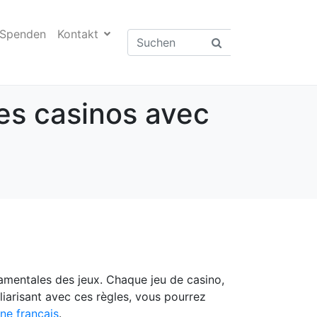
Spenden
Kontakt
les casinos avec
amentales des jeux. Chaque jeu de casino,
iliarisant avec ces règles, vous pourrez
gne français
.