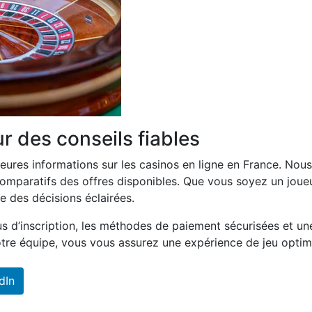
r des conseils fiables
lleures informations sur les casinos en ligne en France. No
 comparatifs des offres disponibles. Que vous soyez un jou
 des décisions éclairées.
d’inscription, les méthodes de paiement sécurisées et une 
tre équipe, vous vous assurez une expérience de jeu optima
dIn