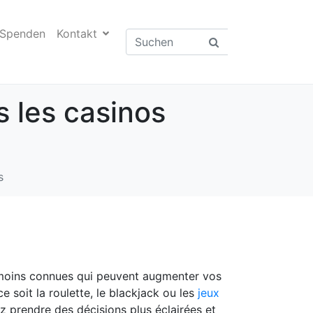
Spenden
Kontakt
s les casinos
s
s moins connues qui peuvent augmenter vos
 soit la roulette, le blackjack ou les
jeux
z prendre des décisions plus éclairées et