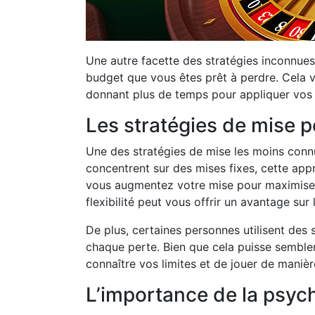
Une autre facette des stratégies inconnues
budget que vous êtes prêt à perdre. Cela v
donnant plus de temps pour appliquer vos s
Les stratégies de mise 
Une des stratégies de mise les moins conn
concentrent sur des mises fixes, cette app
vous augmentez votre mise pour maximiser 
flexibilité peut vous offrir un avantage sur 
De plus, certaines personnes utilisent des
chaque perte. Bien que cela puisse sembler
connaître vos limites et de jouer de maniè
L’importance de la psyc