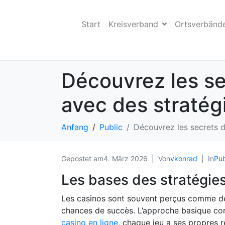
Start
Kreisverband
Ortsverbänd
Découvrez les sec
avec des stratég
Anfang
Public
Découvrez les secrets d
Gepostet am
4. März 2026
Von
vkonrad
In
Pub
Les bases des stratégie
Les casinos sont souvent perçus comme des
chances de succès. L’approche basique cons
casino en ligne
, chaque jeu a ses propres r