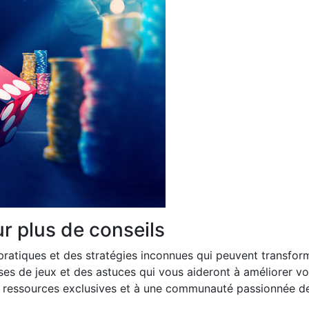
r plus de conseils
s pratiques et des stratégies inconnues qui peuvent transfo
yses de jeux et des astuces qui vous aideront à améliorer 
s ressources exclusives et à une communauté passionnée de