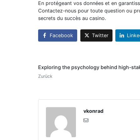
En protégeant vos données et en garantissa
Contactez-nous pour toute question ou pr
secrets du succès au casino.
Facebook
Twitter
Linke
Exploring the psychology behind high-sta
Zurück
vkonrad