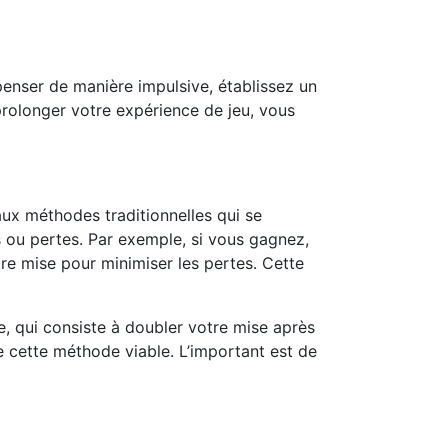
penser de manière impulsive, établissez un
prolonger votre expérience de jeu, vous
ux méthodes traditionnelles qui se
s ou pertes. Par exemple, si vous gagnez,
e mise pour minimiser les pertes. Cette
e, qui consiste à doubler votre mise après
e cette méthode viable. L’important est de