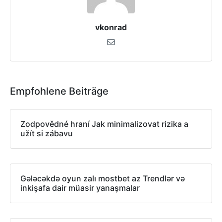
vkonrad
Empfohlene Beiträge
Zodpovědné hraní Jak minimalizovat rizika a
užít si zábavu
Gələcəkdə oyun zalı mostbet az Trendlər və
inkişafa dair müasir yanaşmalar