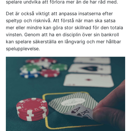
spelare undvika att förlora mer än de har råd med.
Det är också viktigt att anpassa insatserna efter
speltyp och risknivå. Att förstå när man ska satsa
mer eller mindre kan göra stor skillnad för den totala
vinsten. Genom att ha en disciplin över sin bankroll
kan spelare säkerställa en långvarig och mer hållbar
spelupplevelse.