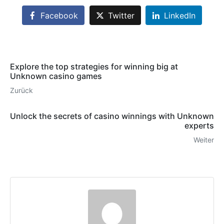
Facebook
Twitter
LinkedIn
Explore the top strategies for winning big at
Unknown casino games
Zurück
Unlock the secrets of casino winnings with Unknown
experts
Weiter