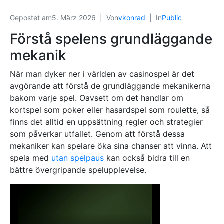
Gepostet am
5. März 2026
Von
vkonrad
In
Public
Förstå spelens grundläggande
mekanik
När man dyker ner i världen av casinospel är det
avgörande att förstå de grundläggande mekanikerna
bakom varje spel. Oavsett om det handlar om
kortspel som poker eller hasardspel som roulette, så
finns det alltid en uppsättning regler och strategier
som påverkar utfallet. Genom att förstå dessa
mekaniker kan spelare öka sina chanser att vinna. Att
spela med
utan spelpaus
kan också bidra till en
bättre övergripande spelupplevelse.