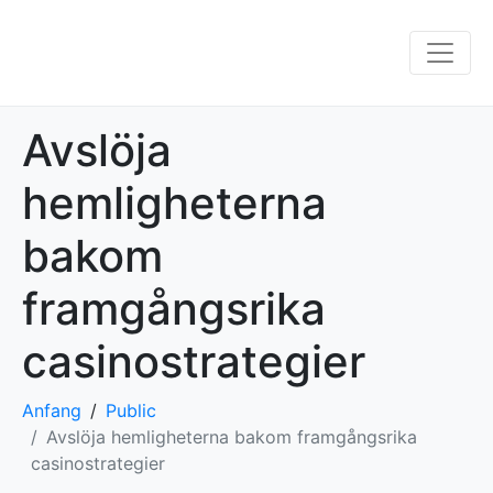
Avslöja
hemligheterna
bakom
framgångsrika
casinostrategier
Anfang
Public
Avslöja hemligheterna bakom framgångsrika
casinostrategier